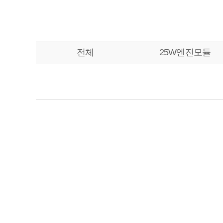
전체
25W엔진모듈