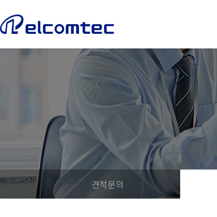
엘
컴
텍
견적문의