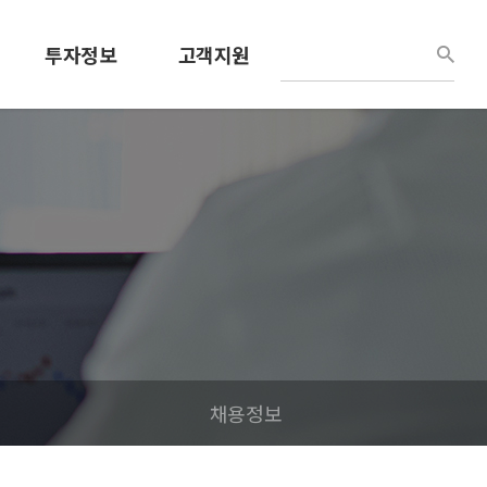
투자정보
고객지원
경영정보
견적문의
공시정보
사용설명서
공고
공지/소식
IR홍보자료
채용정보
내부정보관리규정
채용정보