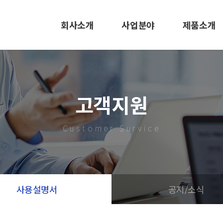
회사소개
사업분야
제품소개
CEO인사말
EMS사업
LED 조명
사훈 및 미션
사출/금형
바닥신호등
고객지원
회사연혁
LED 조명
사출/금형
Customer Survice
조직도
도로표지병
특허 및 인증서
EMS
오시는길
사용설명서
공지/소식