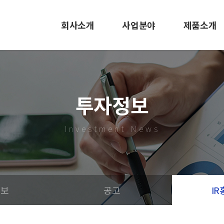
회사소개
사업분야
제품소개
CEO인사말
EMS사업
LED 조명
사훈 및 미션
사출/금형
바닥신호등
투자정보
회사연혁
LED 조명
사출/금형
Investment News
조직도
도로표지병
특허 및 인증서
EMS
오시는길
정보
공고
I