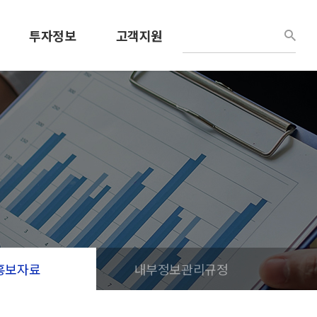
투자정보
고객지원
경영정보
견적문의
공시정보
사용설명서
공고
공지/소식
IR홍보자료
채용정보
내부정보관리규정
R홍보자료
내부정보관리규정